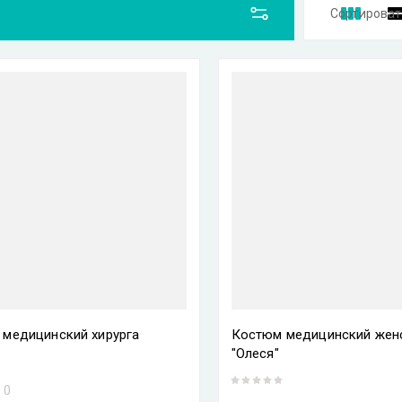
Сортироват
Цена 
Цена 
Назва
Назва
медицинский хирурга
Костюм медицинский жен
"Олеся"
:
0