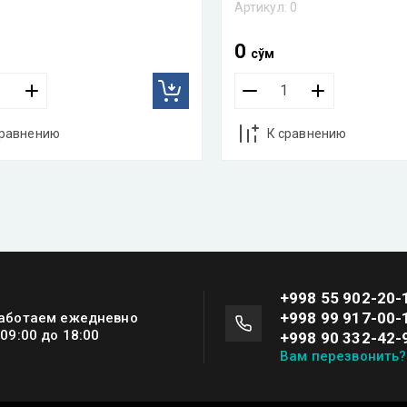
Артикул:
0
0
сўм
сравнению
К сравнению
+998 55 902-20-
+998 99 917-00-
аботаем ежедневно
 09:00 до 18:00
+998 90 332-42-
Вам перезвонить?