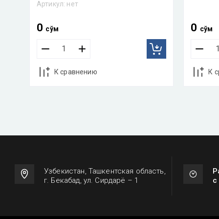
Артикул:
нет
0
0
сўм
сўм
К сравнению
К 
Узбекистан, Ташкентская область,
Р
г. Бекабад, ул. Сирдарё – 1
с