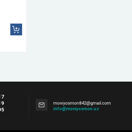
17
19
moviyosmon842@gmail.com
info@moviyosmon.uz
95