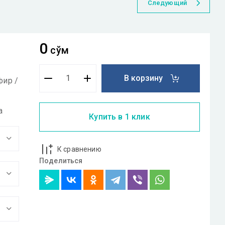
Следующий
0
сўм
В корзину
фир /
а
Купить в 1 клик
К сравнению
Поделиться