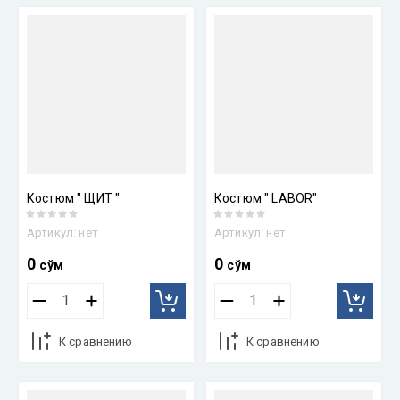
Костюм " ЩИТ "
Костюм " LABOR"
Артикул:
нет
Артикул:
нет
0
0
сўм
сўм
К сравнению
К сравнению