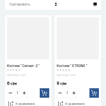
Сортировать
Цена - убывание
Цена - возрастание
Название - Я-А
Название - А-Я
Костюм " Сигнал -2 "
Костюм " STRONG "
Артикул:
нет
Артикул:
нет
0
0
сўм
сўм
К сравнению
К сравнению